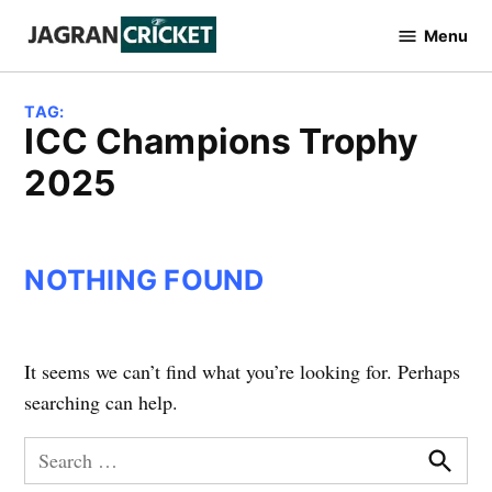
Skip
Menu
to
Jagran
Cricket
content
TAG:
ICC Champions Trophy
2025
NOTHING FOUND
It seems we can’t find what you’re looking for. Perhaps
searching can help.
Search
for:
Searc