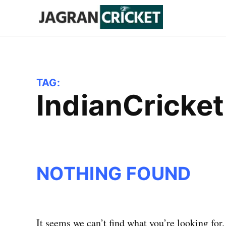
Skip
to
Jagran
Trending
News
Cricket
content
TAG:
IndianCricket
NOTHING FOUND
It seems we can’t find what you’re looking for