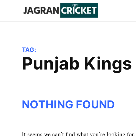
Skip
to
Jagran
Trending
News
Cricket
content
TAG:
Punjab Kings
NOTHING FOUND
It seems we can’t find what you’re looking for