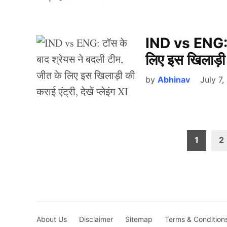
IND vs ENG: टॉ
लिए इस खिलाड़ी की
by
Abhinav
July 7
Posts
1
2
pagination
About Us
Disclaimer
Sitemap
Terms & Condition