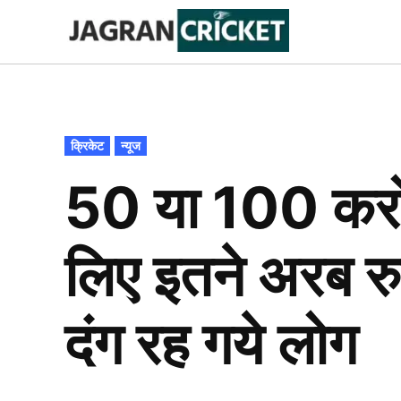
Skip
to
Jagran
Trending
News
Cricket
content
POSTED
क्रिकेट
न्यूज
IN
50 या 100 करोड़
लिए इतने अरब र
दंग रह गये लोग