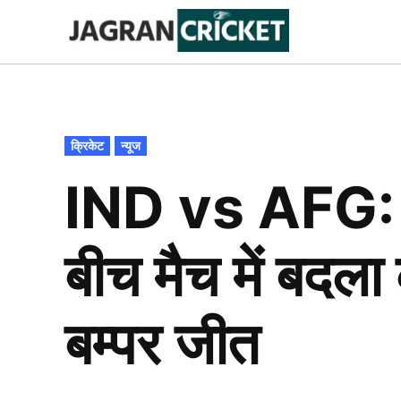
Skip
to
Jagran
Trending
News
Cricket
content
POSTED
क्रिकेट
न्यूज
IN
IND vs AFG: 
बीच मैच में बदल
बम्पर जीत