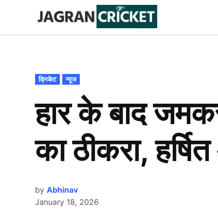
Skip
to
Jagran
Trending
News
Cricket
content
POSTED
क्रिकेट
न्यूज
IN
हार के बाद जमक
का ठीकरा, हर्ष
by
Abhinav
January 18, 2026