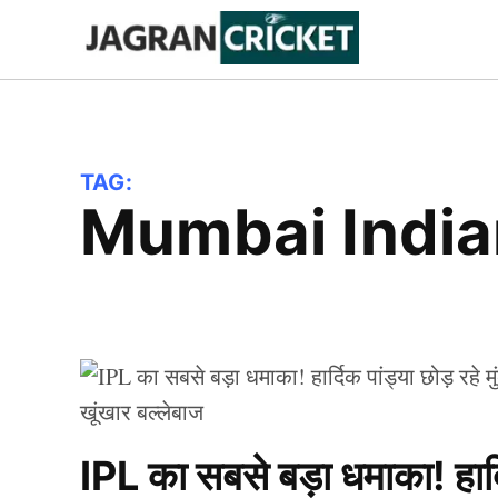
Skip
to
Jagran
Trending
News
Cricket
content
TAG:
Mumbai Indi
IPL का सबसे बड़ा धमाका! हार्दि