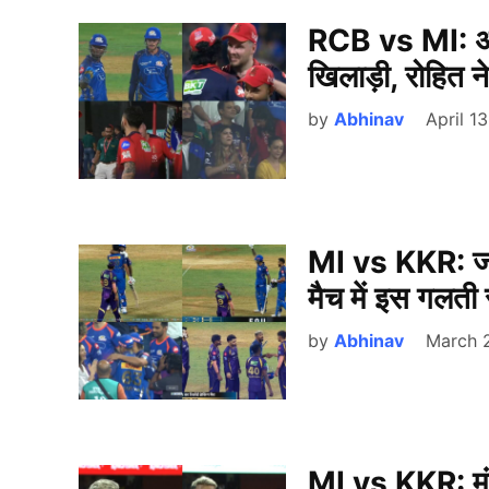
RCB vs MI: अक
खिलाड़ी, रोहित ने
by
Abhinav
April 1
MI vs KKR: जा
मैच में इस गलती
by
Abhinav
March 
MI vs KKR: मुंबई