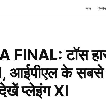
न्यूज
क्रिके
 FINAL: टॉस हारन
 XI, आईपीएल के सबसे
ेखें प्लेइंग XI