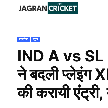
Skip
to
Jagran
Trending
News
Cricket
content
POSTED
क्रिकेट
न्यूज
IN
IND A vs SL A
ने बदली प्लेइंग
की करायी एंट्री, द