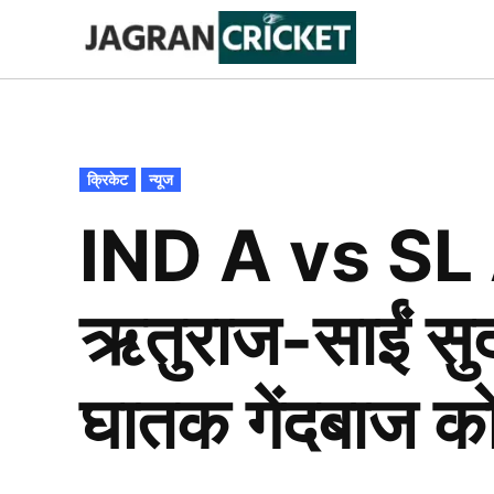
Skip
to
Jagran
Trending
News
Cricket
content
POSTED
क्रिकेट
न्यूज
IN
IND A vs SL A:
ऋतुराज-साईं सु
घातक गेंदबाज को म