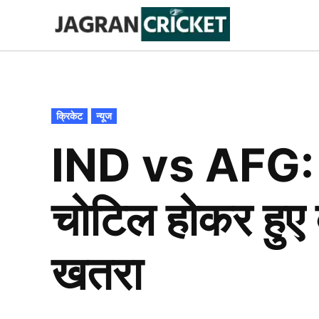
Skip
to
Jagran
Trending
News
Cricket
content
POSTED
क्रिकेट
न्यूज
IN
IND vs AFG: ए
चोटिल होकर हुए ब
खतरा