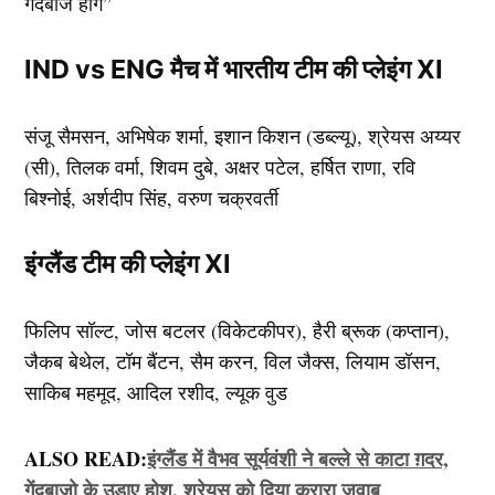
गेंदबाज होंगे”
IND vs ENG मैच में भारतीय टीम की प्लेइंग XI
संजू सैमसन, अभिषेक शर्मा, इशान किशन (डब्ल्यू), श्रेयस अय्यर
(सी), तिलक वर्मा, शिवम दुबे, अक्षर पटेल, हर्षित राणा, रवि
बिश्नोई, अर्शदीप सिंह, वरुण चक्रवर्ती
इंग्लैंड टीम की प्लेइंग XI
फिलिप सॉल्ट, जोस बटलर (विकेटकीपर), हैरी ब्रूक (कप्तान),
जैकब बेथेल, टॉम बैंटन, सैम करन, विल जैक्स, लियाम डॉसन,
साकिब महमूद, आदिल रशीद, ल्यूक वुड
ALSO READ:
इंग्लैंड में वैभव सूर्यवंशी ने बल्ले से काटा ग़दर,
गेंदबाजो के उड़ाए होश, श्रेयस को दिया करारा जवाब