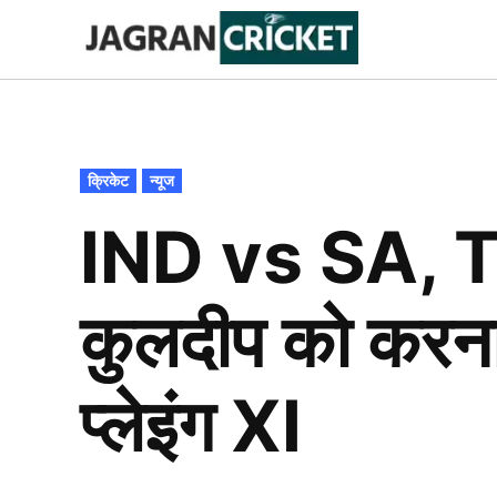
Skip
to
Jagran
Trending
News
Cricket
content
POSTED
क्रिकेट
न्यूज
IN
IND vs SA, TOSS
कुलदीप को करना 
प्लेइंग XI