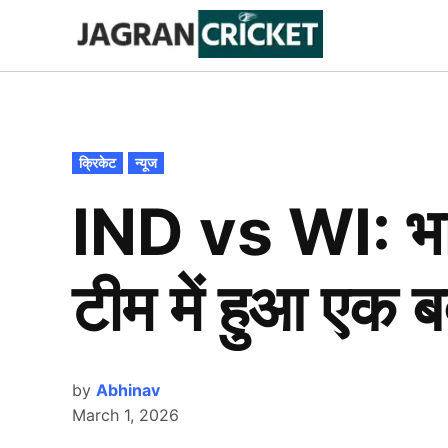
Skip
to
Jagran
Trending
News
Cricket
content
POSTED
क्रिकेट
न्यूज
IN
IND vs WI: भारत
टीम में हुआ एक बद
by
Abhinav
March 1, 2026