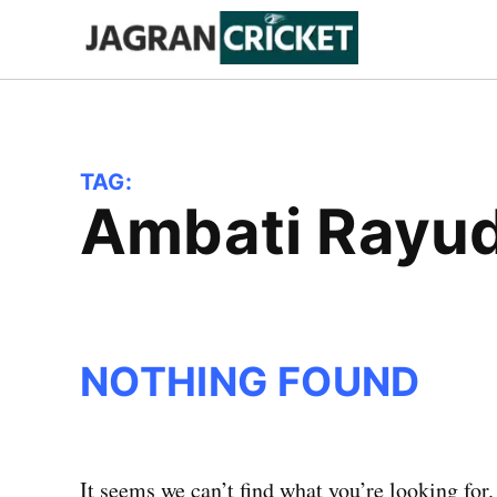
Skip
to
Jagran
Trending
News
Cricket
content
TAG:
Ambati Rayu
NOTHING FOUND
It seems we can’t find what you’re looking for