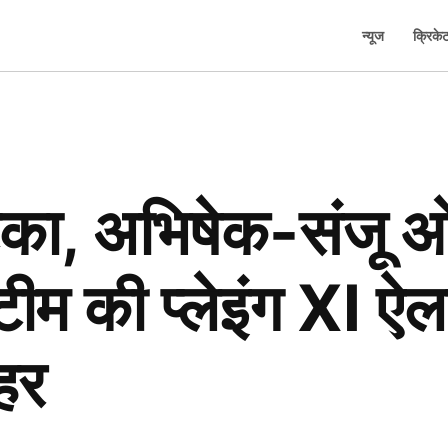
न्यूज
क्रिके
ा, अभिषेक-संजू ओपन
म की प्लेइंग XI ऐला
हर