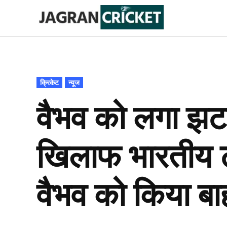
Skip
to
Jagran
Trending
News
Cricket
content
POSTED
क्रिकेट
न्यूज
IN
वैभव को लगा झटक
खिलाफ भारतीय टी
वैभव को किया बा