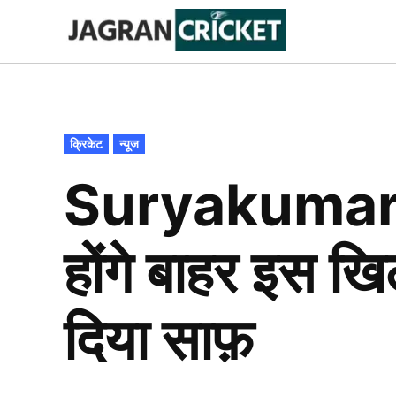
Skip
to
Jagran
Trending
News
Cricket
content
POSTED
क्रिकेट
न्यूज
IN
Suryakumar Y
होंगे बाहर इस ख
दिया साफ़