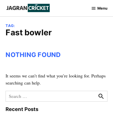
Skip
Menu
to
Jagran
Cricket
content
TAG:
fast bowler
NOTHING FOUND
It seems we can’t find what you’re looking for. Perhaps
searching can help.
Search
for:
Searc
Recent Posts