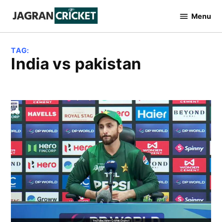
Skip
Menu
to
Jagran
Cricket
content
TAG:
india vs pakistan