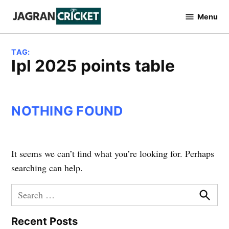
Skip
Menu
to
Jagran
Cricket
content
TAG:
ipl 2025 points table
NOTHING FOUND
It seems we can’t find what you’re looking for. Perhaps
searching can help.
Search
for:
Searc
Recent Posts