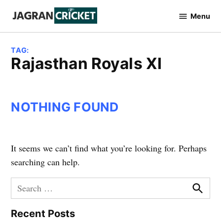
Skip
Menu
to
Jagran
Cricket
content
TAG:
Rajasthan Royals XI
NOTHING FOUND
It seems we can’t find what you’re looking for. Perhaps
searching can help.
Search
for:
Searc
Recent Posts