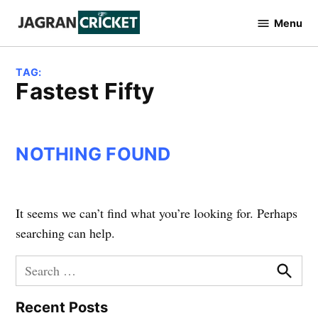
Skip
Menu
to
Jagran
Cricket
content
TAG:
Fastest Fifty
NOTHING FOUND
It seems we can’t find what you’re looking for. Perhaps
searching can help.
Search
for:
Searc
Recent Posts