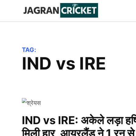
Skip
to
Jagran
Trending
News
Cricket
content
TAG:
IND vs IRE
IND vs IRE: अकेले लड़ा हर्ष
मिली हार, आयरलैंड ने 1 रन स