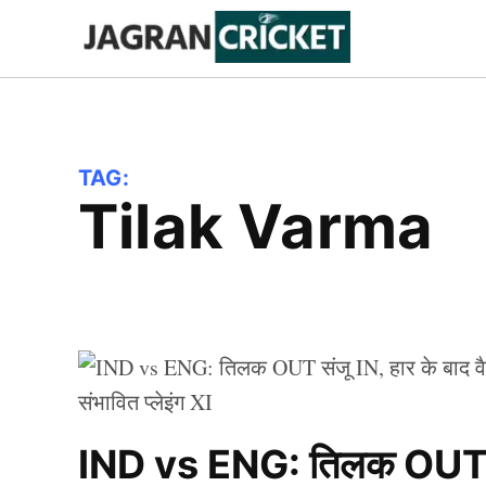
Skip
to
Jagran
Trending
News
Cricket
content
TAG:
Tilak Varma
IND vs ENG: तिलक OUT संज